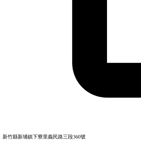
新竹縣新埔鎮下寮里義民路三段360號