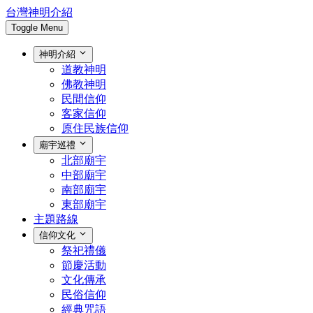
台灣神明介紹
Toggle Menu
神明介紹
道教神明
佛教神明
民間信仰
客家信仰
原住民族信仰
廟宇巡禮
北部廟宇
中部廟宇
南部廟宇
東部廟宇
主題路線
信仰文化
祭祀禮儀
節慶活動
文化傳承
民俗信仰
經典咒語