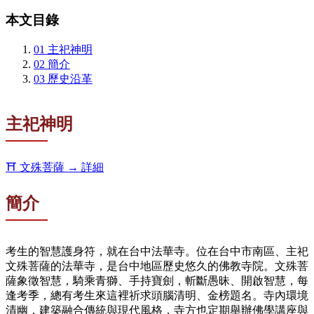
本文目錄
01
主祀神明
02
簡介
03
歷史沿革
主祀神明
⛩️
文殊菩薩
→ 詳細
簡介
考生的智慧護身符，就在台中法華寺。位在台中市南區、主祀
文殊菩薩的法華寺，是台中地區歷史悠久的佛教寺院。文殊菩
薩象徵智慧，騎乘青獅、手持寶劍，斬斷愚昧、開啟智慧，每
逢考季，總有考生來這裡祈求頭腦清明、金榜題名。寺內環境
清幽，建築融合傳統與現代風格，寺方也定期舉辦佛學講座與