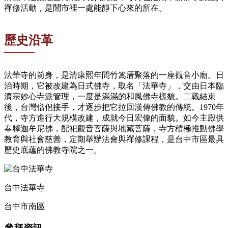
禪修活動，是鬧市裡一處能靜下心來的所在。
歷史沿革
法華寺的前身，是清康熙年間竹篙厝聚落的一座觀音小廟。日
治時期，它被改建為日式佛寺，取名「法華寺」，交由日本臨
濟宗妙心寺派管理，一度是滿滿的和風佛寺樣貌。二戰結束
後，台灣僧侶接手，才逐步把它拉回漢傳佛教的傳統。1970年
代，寺方進行大規模改建，成就今日宏偉的面貌。如今主殿供
奉釋迦牟尼佛，配祀觀音菩薩與地藏菩薩，寺方積極推動佛學
教育與社會慈善，定期舉辦法會與禪修課程，是台中市區最具
歷史底蘊的佛教寺院之一。
台中法華寺
台中市南區