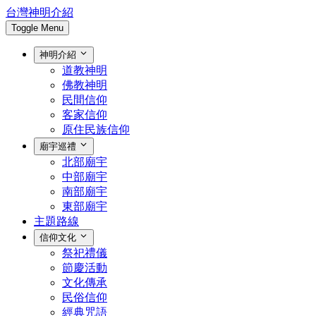
台灣神明介紹
Toggle Menu
神明介紹
道教神明
佛教神明
民間信仰
客家信仰
原住民族信仰
廟宇巡禮
北部廟宇
中部廟宇
南部廟宇
東部廟宇
主題路線
信仰文化
祭祀禮儀
節慶活動
文化傳承
民俗信仰
經典咒語