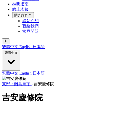
神明指南
線上求籤
關於我們
網站介紹
聯絡我們
常見問題
繁體中文
English
日本語
繁體中文
繁體中文
English
日本語
東部・離島廟宇
›
吉安慶修院
吉安慶修院