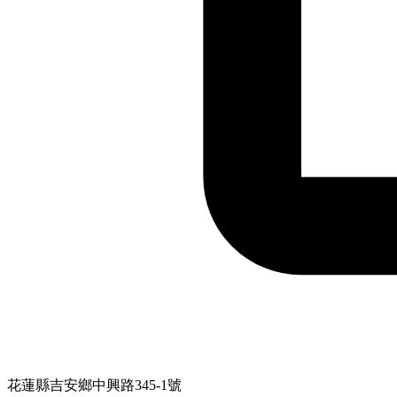
花蓮縣吉安鄉中興路345-1號