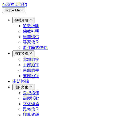
台灣神明介紹
Toggle Menu
神明介紹
道教神明
佛教神明
民間信仰
客家信仰
原住民族信仰
廟宇巡禮
北部廟宇
中部廟宇
南部廟宇
東部廟宇
主題路線
信仰文化
祭祀禮儀
節慶活動
文化傳承
民俗信仰
經典咒語