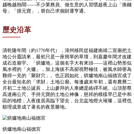
越晚越熱鬧——不少業務員、做生意的人習慣趁夜上山「換錢
母」「摸元寶」，替自己求個財運亨通。
歷史沿革
清乾隆年間（約1770年代），漳州移民從福建南靖二宣廟把土
地公分靈請來，最初只是一座簡單的草壇，到嘉慶年間才改建
成石造廟宇。「烘爐地」這個名字大有來頭——這裡山勢形似
風水裡的「火爐」，加上海拔不高卻視野極佳，被風水師譽為
難得一見的「聚財穴」。也正因如此，烘爐地南山福德宮成了
全台最知名的「求財」土地公廟。每逢歲末年初，還有農曆二
月初二土地公誕辰，上山參拜的人車總是絡繹不絕。山頂那尊
高達兩公尺、手持元寶的土地公神像，慈祥的模樣早已是中和
區的地標；入夜後居高臨下望去，台北盆地燈火璀璨，這裡也
順理成章成了著名的夜景勝地。
烘爐地南山福德宮