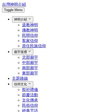
台灣神明介紹
Toggle Menu
神明介紹
道教神明
佛教神明
民間信仰
客家信仰
原住民族信仰
廟宇巡禮
北部廟宇
中部廟宇
南部廟宇
東部廟宇
主題路線
信仰文化
祭祀禮儀
節慶活動
文化傳承
民俗信仰
經典咒語