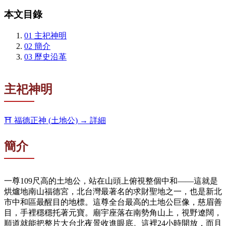
本文目錄
01
主祀神明
02
簡介
03
歷史沿革
主祀神明
⛩️
福德正神 (土地公)
→ 詳細
簡介
一尊109尺高的土地公，站在山頭上俯視整個中和——這就是
烘爐地南山福德宮，北台灣最著名的求財聖地之一，也是新北
市中和區最醒目的地標。這尊全台最高的土地公巨像，慈眉善
目，手裡穩穩托著元寶。廟宇座落在南勢角山上，視野遼闊，
順道就能把整片大台北夜景收進眼底。這裡24小時開放，而且