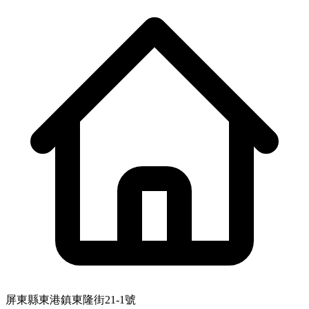
屏東縣東港鎮東隆街21-1號