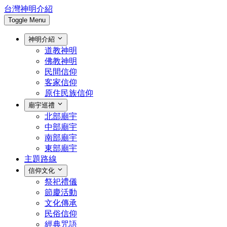
台灣神明介紹
Toggle Menu
神明介紹
道教神明
佛教神明
民間信仰
客家信仰
原住民族信仰
廟宇巡禮
北部廟宇
中部廟宇
南部廟宇
東部廟宇
主題路線
信仰文化
祭祀禮儀
節慶活動
文化傳承
民俗信仰
經典咒語