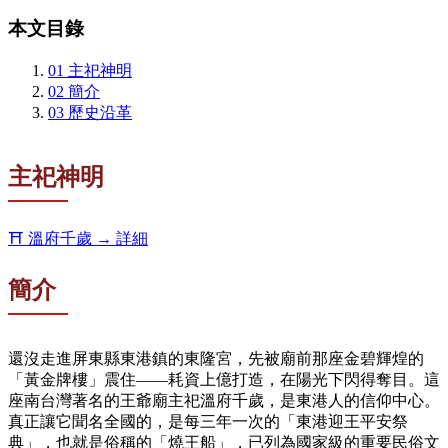
本文目錄
01
主祀神明
02
簡介
03
歷史沿革
主祀神明
⛩️
溫府千歲
→ 詳細
簡介
還沒走進屏東縣東港鎮的東隆宮，先被廟前那座金碧輝煌的
「黃金牌樓」震住——耗資上億打造，在陽光下閃得奪目。這
座南台灣著名的王爺廟主祀溫府千歲，是東港人的信仰中心。
真正讓它聞名全國的，是每三年一次的「東港迎王平安祭
典」，也就是俗稱的「燒王船」，已列為國家級的重要民俗文