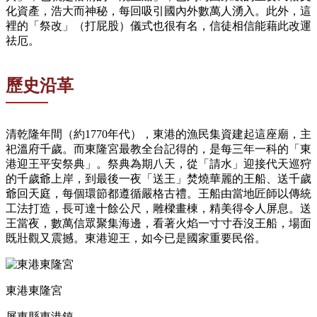
化資產，浩大而神秘，每回吸引國內外數萬人湧入。此外，這
裡的「祭改」（打屁股）儀式也很有名，信徒相信能藉此改運
祛厄。
歷史沿革
清乾隆年間（約1770年代），東港的漁民集資建起這座廟，主
祀溫府千歲。而東隆宮最教全台記得的，是每三年一科的「東
港迎王平安祭典」。祭典為期八天，從「請水」迎接代天巡狩
的千歲爺上岸，到最後一夜「送王」焚燒華麗的王船、送千歲
爺回天庭，每個環節都遵循嚴格古禮。王船由當地匠師以傳統
工法打造，長可達十餘公尺，雕樑畫棟，精美得令人屏息。送
王當夜，數萬信眾聚集海邊，看著火焰一寸寸吞沒王船，場面
既壯觀又震撼。東港迎王，如今已是國家重要民俗。
東港東隆宮
屏東縣東港鎮