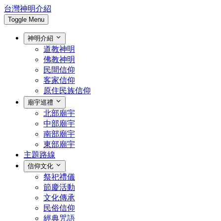
台灣神明介紹
Toggle Menu
神明介紹
道教神明
佛教神明
民間信仰
客家信仰
原住民族信仰
廟宇巡禮
北部廟宇
中部廟宇
南部廟宇
東部廟宇
主題路線
信仰文化
祭祀禮儀
節慶活動
文化傳承
民俗信仰
經典咒語