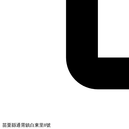
苗栗縣通霄鎮白東里8號