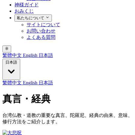
神様ガイド
おみくじ
私たちについて
サイトについて
お問い合わせ
よくある質問
繁體中文
English
日本語
日本語
繁體中文
English
日本語
真言・経典
台湾仏教・道教の重要な真言、陀羅尼、経典の由来、意味、
修行方法をご紹介します。