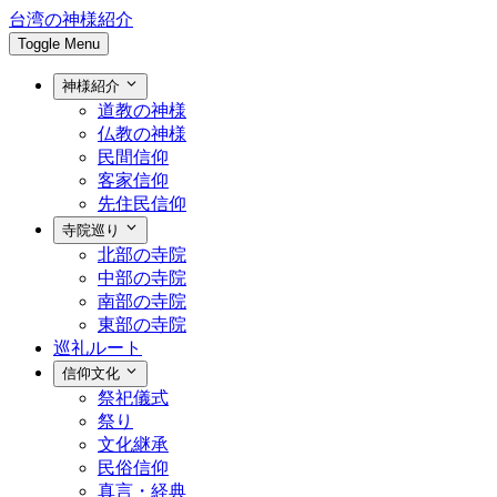
台湾の神様紹介
Toggle Menu
神様紹介
道教の神様
仏教の神様
民間信仰
客家信仰
先住民信仰
寺院巡り
北部の寺院
中部の寺院
南部の寺院
東部の寺院
巡礼ルート
信仰文化
祭祀儀式
祭り
文化継承
民俗信仰
真言・経典