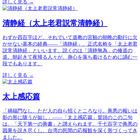
詳しく見る →
清静経（太上老君説常清静経）
わずか四百字ほど、それでいて道教の宮観の朝晩の勤行に欠
かせない基本の経典——「清静経」、正式名称を「太上老君
説常清静経」といいます。説くのは「清静無為」の修道の
道。朝起きて夜帰る人々が、身心を落ち着けるために誦む一
段でもあります。
詳しく見る →
太上感応篇
「禍福門なし、ただ人の自ら招くところなり。善悪の報いは
影の形に随うが如し」——「太上感応篇」冒頭のこの二句
は、「天下第一の善書」と讃えられます。千七百字で善悪の
因果を説き尽くし、台湾の民間の応報観を深く形づくってき
ました。