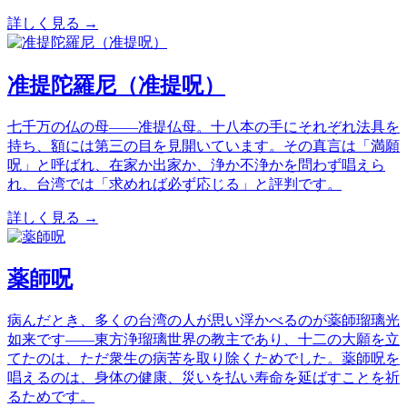
詳しく見る →
准提陀羅尼（准提呪）
七千万の仏の母——准提仏母。十八本の手にそれぞれ法具を
持ち、額には第三の目を見開いています。その真言は「満願
呪」と呼ばれ、在家か出家か、浄か不浄かを問わず唱えら
れ、台湾では「求めれば必ず応じる」と評判です。
詳しく見る →
薬師呪
病んだとき、多くの台湾の人が思い浮かべるのが薬師瑠璃光
如来です——東方浄瑠璃世界の教主であり、十二の大願を立
てたのは、ただ衆生の病苦を取り除くためでした。薬師呪を
唱えるのは、身体の健康、災いを払い寿命を延ばすことを祈
るためです。