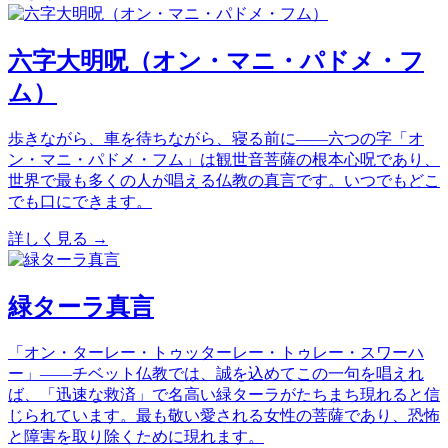
六字大明呪（オン・マニ・パドメ・フ
ム）
歩きながら、車を待ちながら、寝る前に——六つの字「オ
ン・マニ・パドメ・フム」は観世音菩薩の根本心呪であり、
世界で最も多くの人が唱える仏教の真言です。いつでもどこ
でも口にできます。
詳しく見る →
緑ターラ真言
「オン・ターレー・トゥッターレー・トゥレー・スワーハ
ー」——チベット仏教では、誠を込めてこの一句を唱えれ
ば、「迅速な救済」で名高い緑ターラがたちまち現れると信
じられています。最も敬い愛される女性の菩薩であり、恐怖
と障害を取り除くために現れます。