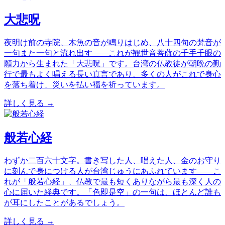
大悲呪
夜明け前の寺院、木魚の音が鳴りはじめ、八十四句の梵音が
一句また一句と流れ出す——これが観世音菩薩の千手千眼の
願力から生まれた「大悲呪」です。台湾の仏教徒が朝晩の勤
行で最もよく唱える長い真言であり、多くの人がこれで身心
を落ち着け、災いを払い福を祈っています。
詳しく見る →
般若心経
わずか二百六十文字。書き写した人、唱えた人、金のお守り
に刻んで身につける人が台湾じゅうにあふれています——こ
れが「般若心経」、仏教で最も短くありながら最も深く人の
心に届いた経典です。「色即是空」の一句は、ほとんど誰も
が耳にしたことがあるでしょう。
詳しく見る →