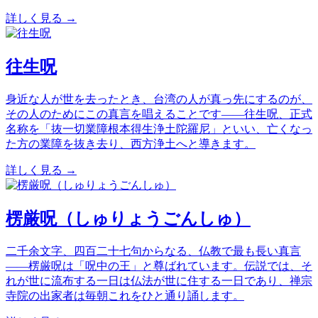
詳しく見る →
往生呪
身近な人が世を去ったとき、台湾の人が真っ先にするのが、
その人のためにこの真言を唱えることです——往生呪、正式
名称を「抜一切業障根本得生浄土陀羅尼」といい、亡くなっ
た方の業障を抜き去り、西方浄土へと導きます。
詳しく見る →
楞厳呪（しゅりょうごんしゅ）
二千余文字、四百二十七句からなる、仏教で最も長い真言
——楞厳呪は「呪中の王」と尊ばれています。伝説では、そ
れが世に流布する一日は仏法が世に住する一日であり、禅宗
寺院の出家者は毎朝これをひと通り誦します。