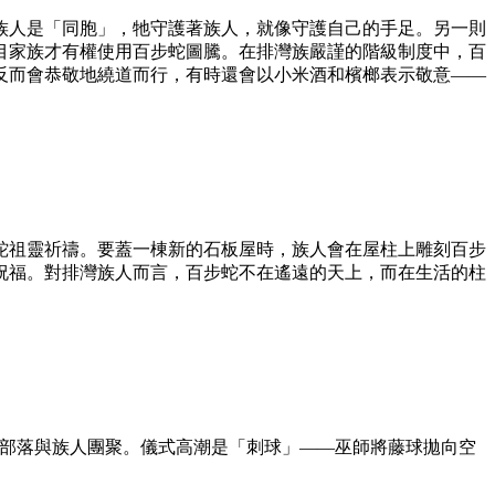
族人是「同胞」，牠守護著族人，就像守護自己的手足。另一則
目家族才有權使用百步蛇圖騰。在排灣族嚴謹的階級制度中，百
反而會恭敬地繞道而行，有時還會以小米酒和檳榔表示敬意——
蛇祖靈祈禱。要蓋一棟新的石板屋時，族人會在屋柱上雕刻百步
祝福。對排灣族人而言，百步蛇不在遙遠的天上，而在生活的柱
回到部落與族人團聚。儀式高潮是「刺球」——巫師將藤球拋向空