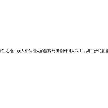
為祖靈居住之地。族人相信祖先的靈魂死後會回到大武山，與百步蛇