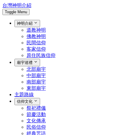
台灣神明介紹
Toggle Menu
神明介紹
道教神明
佛教神明
民間信仰
客家信仰
原住民族信仰
廟宇巡禮
北部廟宇
中部廟宇
南部廟宇
東部廟宇
主題路線
信仰文化
祭祀禮儀
節慶活動
文化傳承
民俗信仰
經典咒語