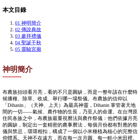
本文目錄
01
神明簡介
02
傳說典故
03
參拜禮儀
04
聖誕千秋
05
靈驗宮廟
神明簡介
布農族抬頭看月亮，看的不只是圓缺，而是一整年該在什麼時
候播種、除草、收成、舉行哪一場祭儀。布農族的信仰以
「Dihanin」（天神、上天）為最高神靈，Dihanin 掌管著天地
間的一切——氣候、農作物的生長，乃至人的命運。在台灣原
住民各族之中，布農族最重視曆法與農作祭儀：他們依據月亮
的圓缺，制定出一套精密的農事曆法，每個月份都有對應的祭
儀與禁忌，環環相扣，構成了一個以小米種植為核心的完整信
仰體系。天神不在遠方，而在每一次月圓、每一畦小米田裡。