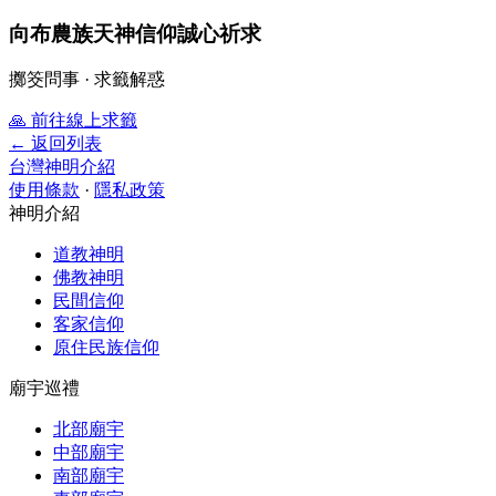
向布農族天神信仰誠心祈求
擲筊問事 · 求籤解惑
🙏
前往線上求籤
← 返回列表
台灣神明介紹
使用條款
·
隱私政策
神明介紹
道教神明
佛教神明
民間信仰
客家信仰
原住民族信仰
廟宇巡禮
北部廟宇
中部廟宇
南部廟宇