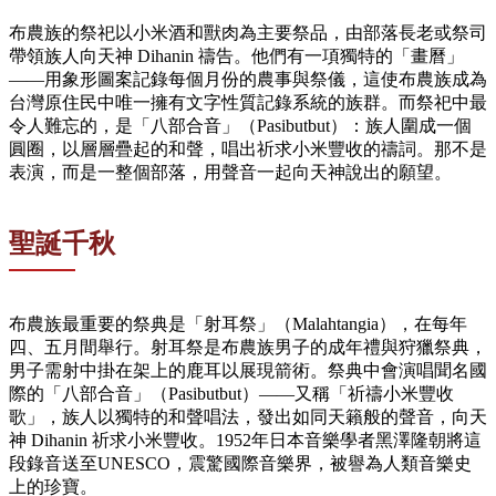
布農族的祭祀以小米酒和獸肉為主要祭品，由部落長老或祭司
帶領族人向天神 Dihanin 禱告。他們有一項獨特的「畫曆」
——用象形圖案記錄每個月份的農事與祭儀，這使布農族成為
台灣原住民中唯一擁有文字性質記錄系統的族群。而祭祀中最
令人難忘的，是「八部合音」（Pasibutbut）：族人圍成一個
圓圈，以層層疊起的和聲，唱出祈求小米豐收的禱詞。那不是
表演，而是一整個部落，用聲音一起向天神說出的願望。
聖誕千秋
布農族最重要的祭典是「射耳祭」（Malahtangia），在每年
四、五月間舉行。射耳祭是布農族男子的成年禮與狩獵祭典，
男子需射中掛在架上的鹿耳以展現箭術。祭典中會演唱聞名國
際的「八部合音」（Pasibutbut）——又稱「祈禱小米豐收
歌」，族人以獨特的和聲唱法，發出如同天籟般的聲音，向天
神 Dihanin 祈求小米豐收。1952年日本音樂學者黑澤隆朝將這
段錄音送至UNESCO，震驚國際音樂界，被譽為人類音樂史
上的珍寶。