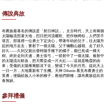
傳說典故
布農族最著名的傳說是「射日神話」。太古時代，天上有兩個
太陽輪流照著大地，烈日把河流曬乾、把作物烤枯，人們苦不
堪言。部落裡一位勇士下定決心，帶著年幼的兒子，往太陽升
起的地方走去，要射下一個太陽。父子倆翻山越嶺、走了好久
好久——久到父親出發時隨手種下的橘子，都已長成一棵大
樹。終於走到天邊，勇士張弓，一箭射中了一個太陽。被射中
的太陽流出鮮血，把天際染成一片火紅——這就是晚霞的由
來；受傷的太陽漸漸黯淡下去，變成了今天的月亮。從此天上
一日一月，大地重新有了生機。天神 Dihanin 看見布農勇士的
英勇，便賜給族人小米的種子，教他們耕種，讓布農族從此衣
食無缺。
參拜禮儀