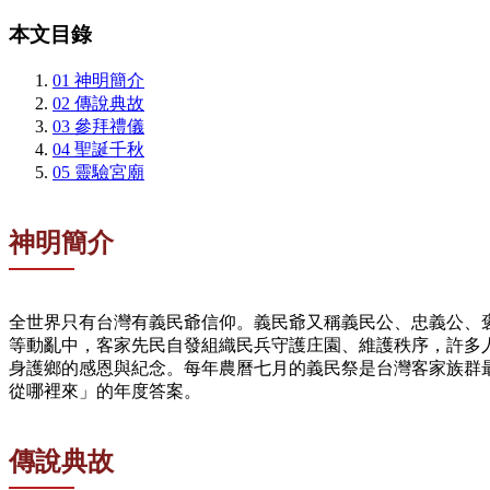
本文目錄
01
神明簡介
02
傳說典故
03
參拜禮儀
04
聖誕千秋
05
靈驗宮廟
神明簡介
全世界只有台灣有義民爺信仰。義民爺又稱義民公、忠義公、褒忠
等動亂中，客家先民自發組織民兵守護庄園、維護秩序，許多
身護鄉的感恩與紀念。每年農曆七月的義民祭是台灣客家族群最
從哪裡來」的年度答案。
傳說典故