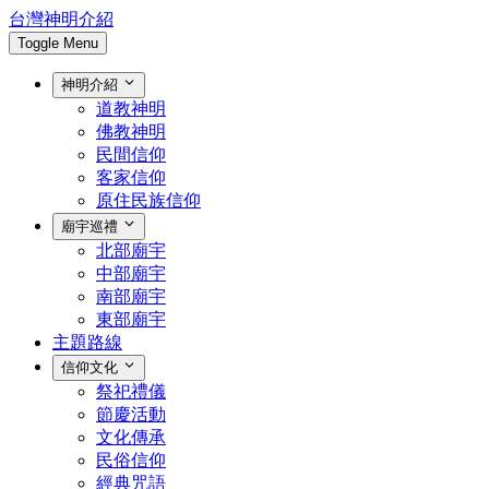
台灣神明介紹
Toggle Menu
神明介紹
道教神明
佛教神明
民間信仰
客家信仰
原住民族信仰
廟宇巡禮
北部廟宇
中部廟宇
南部廟宇
東部廟宇
主題路線
信仰文化
祭祀禮儀
節慶活動
文化傳承
民俗信仰
經典咒語