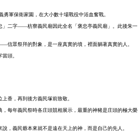
織義勇軍保衛家園，在大小數十場戰役中浴血奮戰。
忠」二字——枋寮義民廟因此全名「褒忠亭義民廟」。此後朱一
——信眾祭拜的對象，是一座真實的墳，裡面躺著真實的人。
字當頭。
位上香，再到後方義民塚前致敬。
典，每年義民祭時各庄頭競相展示，最重的神豬是庄頭的極大榮
來說，義民爺本來就不是遠在天上的神，而是自己的先人。