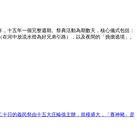
年，十五年一個完整週期。祭典活動為期數天，核心儀式包括：
（在河中放流水燈為好兄弟引路），以及夜間的「挑擔遶境」。
月二十日的義民祭由十五大庄輪值主辦，規模盛大，「賽神豬」是