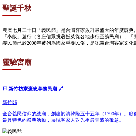
聖誕千秋
農曆七月二十日「義民節」是台灣客家族群最盛大的年度慶典
「奉飯」遊行（各庄信眾挑著飯菜從各地步行至義民廟）、「
義民節已於2008年被列為國家重要民俗，是認識台灣客家文化
靈驗宮廟
⛩️
新竹枋寮褒忠亭義民廟
🔗
新竹縣
全台義民信仰的總廟，創建於清乾隆五十五年（1790年）。
最具特色的祭典活動，展現客家人對先祖最豐盛的敬意。