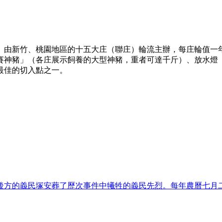
。由新竹、桃園地區的十五大庄（聯庄）輪流主辦，每庄輪值一
賽神豬」（各庄展示飼養的大型神豬，重者可達千斤）、放水燈
最佳的切入點之一。
廟後方的義民塚安葬了歷次事件中犧牲的義民先烈。每年農曆七