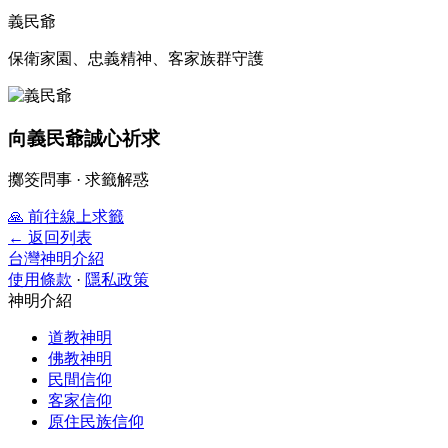
義民爺
保衛家園、忠義精神、客家族群守護
向義民爺誠心祈求
擲筊問事 · 求籤解惑
🙏
前往線上求籤
← 返回列表
台灣神明介紹
使用條款
·
隱私政策
神明介紹
道教神明
佛教神明
民間信仰
客家信仰
原住民族信仰