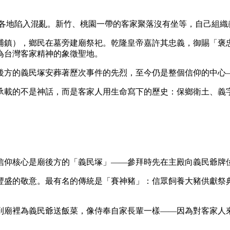
大，各地陷入混亂。新竹、桃園一帶的客家聚落沒有坐等，自己組
埔鎮），鄉民在墓旁建廟祭祀。乾隆皇帝嘉許其忠義，御賜「褒
為台灣客家精神的象徵聖地。
後方的義民塚安葬著歷次事件的先烈，至今仍是整個信仰的中心
承載的不是神話，而是客家人用生命寫下的歷史：保鄉衛土、義
信仰核心是廟後方的「義民塚」——參拜時先在主殿向義民爺牌
豐盛的敬意。最有名的傳統是「賽神豬」：信眾飼養大豬供獻祭
到廟裡為義民爺送飯菜，像侍奉自家長輩一樣——因為對客家人