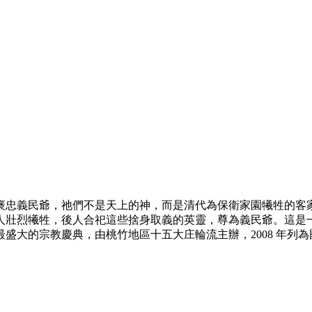
義民爺，祂們不是天上的神，而是清代為保衛家園犧牲的客家鄉勇—
人壯烈犧牲，後人合祀這些捨身取義的英靈，尊為義民爺。這是
盛大的宗教慶典，由桃竹地區十五大庄輪流主辦，2008 年列