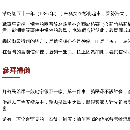
清乾隆五十一年（1786 年），林爽文在彰化起事，聲勢浩
戰事平定後，犧牲的兩百餘名義勇被合葬於枋寮（今新竹縣新
貴、戴潮春等事件中犧牲的義民，也陸續合祀於此，義民廟成
義民廟最特別的地方，是信仰核心不是神像，而是「塚」。廟
在台灣的宮廟信仰裡，這獨一無二。也正因為如此，義民信仰
參拜禮儀
拜義民爺跟一般廟宇很不一樣。第一件事：義民爺不設神像，
供品以三牲五禮為主，豬肉是重中之重，體現客家人對先祖最
譽。
還有一項全台罕見的「奉飯」制度：輪值區域的信眾每天輪流