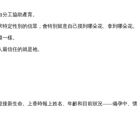
自分工協助產育。
求特定性別的信眾，會特別留意自己摸到哪朵花、拿到哪朵花。
模一樣。
人最信任的就是祂。
迎接新生命。上香時報上姓名、年齡和目前狀況——備孕中、懷