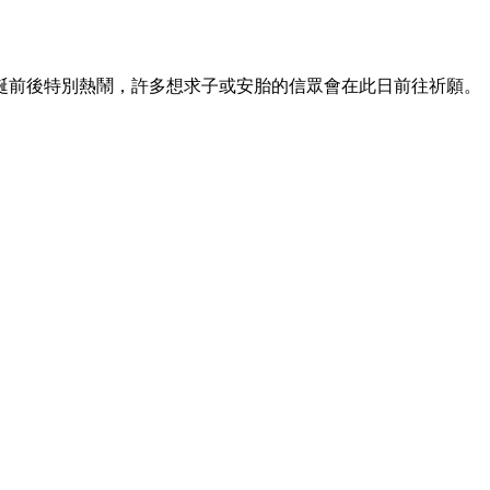
誕前後特別熱鬧，許多想求子或安胎的信眾會在此日前往祈願。