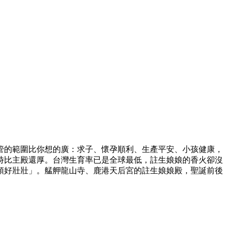
管的範圍比你想的廣：求子、懷孕順利、生產平安、小孩健康，
時比主殿還厚。台灣生育率已是全球最低，註生娘娘的香火卻沒
頭好壯壯」。艋舺龍山寺、鹿港天后宮的註生娘娘殿，聖誕前後