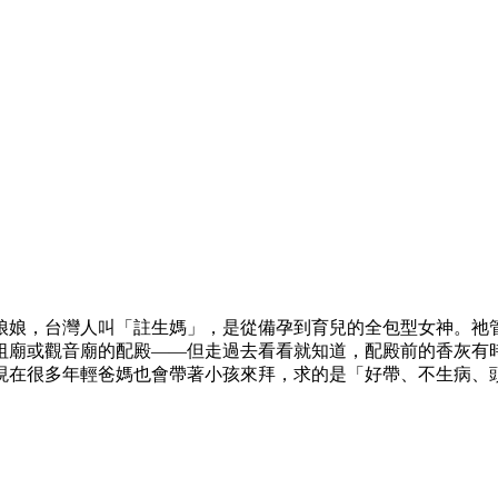
娘娘，台灣人叫「註生媽」，是從備孕到育兒的全包型女神。祂
祖廟或觀音廟的配殿——但走過去看看就知道，配殿前的香灰有
現在很多年輕爸媽也會帶著小孩來拜，求的是「好帶、不生病、