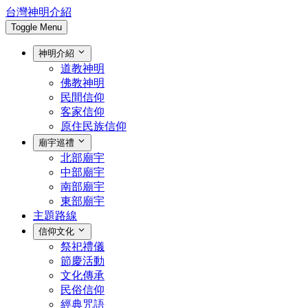
台灣神明介紹
Toggle Menu
神明介紹
道教神明
佛教神明
民間信仰
客家信仰
原住民族信仰
廟宇巡禮
北部廟宇
中部廟宇
南部廟宇
東部廟宇
主題路線
信仰文化
祭祀禮儀
節慶活動
文化傳承
民俗信仰
經典咒語