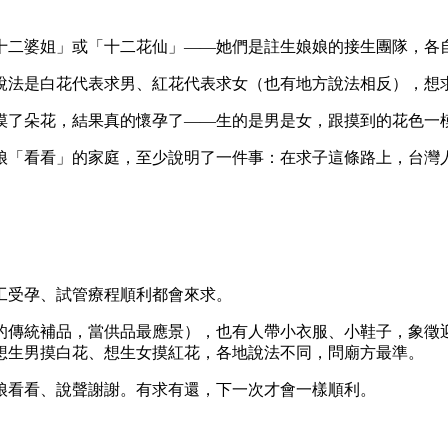
十二婆姐」或「十二花仙」——她們是註生娘娘的接生團隊，各
說法是白花代表求男、紅花代表求女（也有地方說法相反），想
摸了朵花，結果真的懷孕了——生的是男是女，跟摸到的花色一
娘「看看」的家庭，至少說明了一件事：在求子這條路上，台灣
工受孕、試管療程順利都會來求。
的傳統補品，當供品最應景），也有人帶小衣服、小鞋子，象徵
想生男摸白花、想生女摸紅花，各地說法不同，問廟方最準。
娘看看、說聲謝謝。有求有還，下一次才會一樣順利。