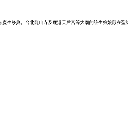
有慶生祭典。台北龍山寺及鹿港天后宮等大廟的註生娘娘殿在聖