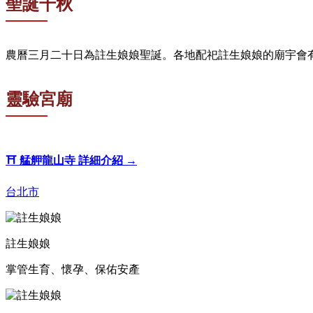
聖誕千秋
農曆三月二十日為註生娘娘聖誕。各地配祀註生娘娘的廟宇會
靈驗宮廟
⛩️
艋舺龍山寺
詳細介紹 →
台北市
註生娘娘
掌管生育、懷孕、保佑安產