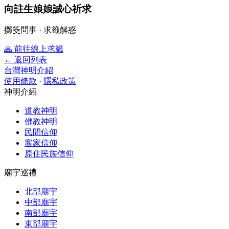
向註生娘娘誠心祈求
擲筊問事 · 求籤解惑
🙏
前往線上求籤
← 返回列表
台灣神明介紹
使用條款
·
隱私政策
神明介紹
道教神明
佛教神明
民間信仰
客家信仰
原住民族信仰
廟宇巡禮
北部廟宇
中部廟宇
南部廟宇
東部廟宇