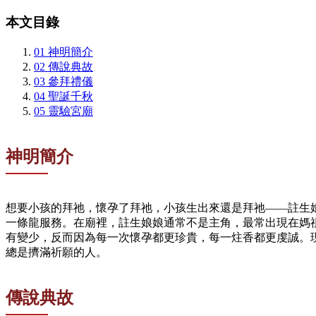
本文目錄
01
神明簡介
02
傳說典故
03
參拜禮儀
04
聖誕千秋
05
靈驗宮廟
神明簡介
想要小孩的拜祂，懷孕了拜祂，小孩生出來還是拜祂——註生
一條龍服務。在廟裡，註生娘娘通常不是主角，最常出現在媽
有變少，反而因為每一次懷孕都更珍貴，每一炷香都更虔誠。
總是擠滿祈願的人。
傳說典故