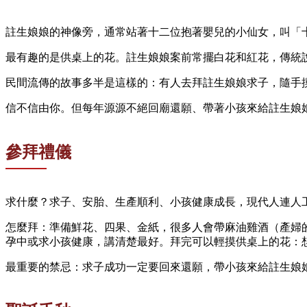
註生娘娘的神像旁，通常站著十二位抱著嬰兒的小仙女，叫「
最有趣的是供桌上的花。註生娘娘案前常擺白花和紅花，傳統
民間流傳的故事多半是這樣的：有人去拜註生娘娘求子，隨手
信不信由你。但每年源源不絕回廟還願、帶著小孩來給註生娘
參拜禮儀
求什麼？求子、安胎、生產順利、小孩健康成長，現代人連人
怎麼拜：準備鮮花、四果、金紙，很多人會帶麻油雞酒（產婦
孕中或求小孩健康，講清楚最好。拜完可以輕摸供桌上的花：
最重要的禁忌：求子成功一定要回來還願，帶小孩來給註生娘