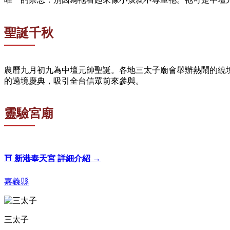
聖誕千秋
農曆九月初九為中壇元帥聖誕。各地三太子廟會舉辦熱鬧的繞
的遶境慶典，吸引全台信眾前來參與。
靈驗宮廟
⛩️
新港奉天宮
詳細介紹 →
嘉義縣
三太子