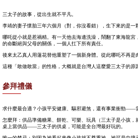
三太子的故事，從出生就不平凡。
李靖的妻子懷胎三年六個月（對，你沒看錯），生下來的是一
哪吒從小就是惹禍精。有一天他去海邊洗澡，鬧翻了東海龍宮
的命斷絕與父母的關係，一個人扛下所有責任。
後來太乙真人用蓮花替他重塑了一個新身體。從此哪吒不再是
這種「敢做敢當」的性格，大概就是台灣人這麼愛三太子的原
參拜禮儀
求什麼最合適？小孩平安健康、驅邪避煞，還有事業衝勁——
怎麼拜：供品準備糖果、餅乾、可樂、玩具（三太子是小孩，
桌上當供品——三太子的供桌，可能是全台灣最好玩的。
唯一的禁忌：別因為祂看起來像小孩就不尊重祂。祂可是中壇