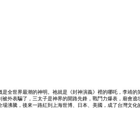
概是全世界最潮的神明。祂就是《封神演義》裡的哪吒，李靖的
被外表騙了，三太子是神界的開路先鋒，戰鬥力爆表，廟會遶境永
全場沸騰，後來一路紅到上海世博、日本、美國，成了台灣文化
。