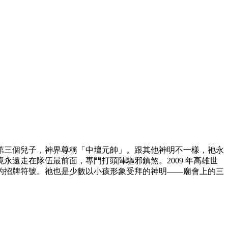
第三個兒子，神界尊稱「中壇元帥」。跟其他神明不一樣，祂永
遠走在隊伍最前面，專門打頭陣驅邪鎮煞。2009 年高雄世
的招牌符號。祂也是少數以小孩形象受拜的神明——廟會上的三