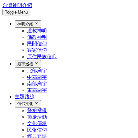
台灣神明介紹
Toggle Menu
神明介紹
道教神明
佛教神明
民間信仰
客家信仰
原住民族信仰
廟宇巡禮
北部廟宇
中部廟宇
南部廟宇
東部廟宇
主題路線
信仰文化
祭祀禮儀
節慶活動
文化傳承
民俗信仰
經典咒語