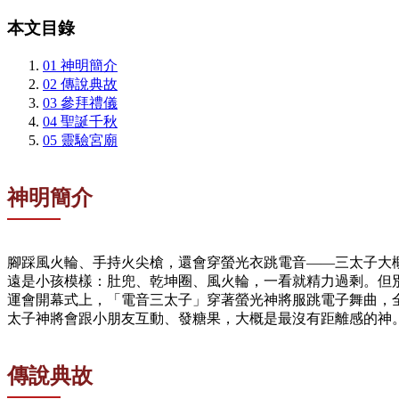
本文目錄
01
神明簡介
02
傳說典故
03
參拜禮儀
04
聖誕千秋
05
靈驗宮廟
神明簡介
腳踩風火輪、手持火尖槍，還會穿螢光衣跳電音——三太子大
遠是小孩模樣：肚兜、乾坤圈、風火輪，一看就精力過剩。但別
運會開幕式上，「電音三太子」穿著螢光神將服跳電子舞曲，
太子神將會跟小朋友互動、發糖果，大概是最沒有距離感的神
傳說典故