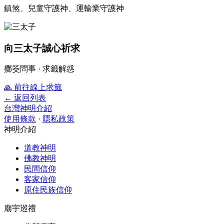
鎮煞、兒童守護神、運輸業守護神
向三太子誠心祈求
擲筊問事 · 求籤解惑
🙏
前往線上求籤
← 返回列表
台灣神明介紹
使用條款
·
隱私政策
神明介紹
道教神明
佛教神明
民間信仰
客家信仰
原住民族信仰
廟宇巡禮