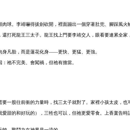
顆肉球。李靖嚇得拔劍砍開，裡面蹦出一個穿著肚兜、腳踩風火
，還打死龍王三太子。龍王找上門要李靖交人，眼看要連累全家
肉身凡胎，而是蓮花化身——更快、更猛、更強。
因：祂不完美、會闖禍，但祂有擔當。
需要一股往前衝的力量時，找三太子就對了。家裡小孩太皮，也
就愛甜的和好玩的），三牲也可以，但祂更愛零食。上香稟告時
元帥，戰鬥力在神界是一流的。