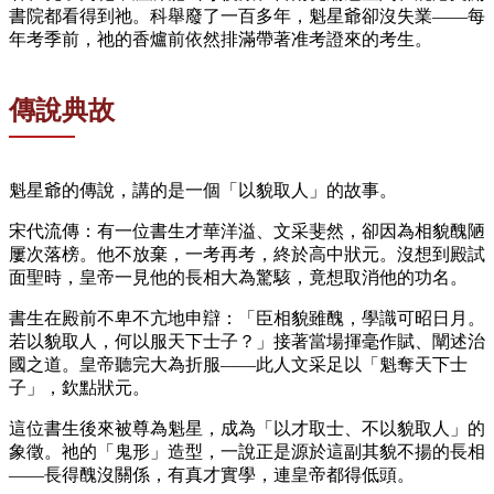
書院都看得到祂。科舉廢了一百多年，魁星爺卻沒失業——每
年考季前，祂的香爐前依然排滿帶著准考證來的考生。
傳說典故
魁星爺的傳說，講的是一個「以貌取人」的故事。
宋代流傳：有一位書生才華洋溢、文采斐然，卻因為相貌醜陋
屢次落榜。他不放棄，一考再考，終於高中狀元。沒想到殿試
面聖時，皇帝一見他的長相大為驚駭，竟想取消他的功名。
書生在殿前不卑不亢地申辯：「臣相貌雖醜，學識可昭日月。
若以貌取人，何以服天下士子？」接著當場揮毫作賦、闡述治
國之道。皇帝聽完大為折服——此人文采足以「魁奪天下士
子」，欽點狀元。
這位書生後來被尊為魁星，成為「以才取士、不以貌取人」的
象徵。祂的「鬼形」造型，一說正是源於這副其貌不揚的長相
——長得醜沒關係，有真才實學，連皇帝都得低頭。