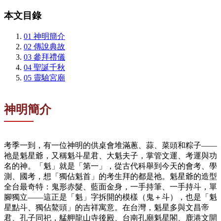
本文目錄
01
神明簡介
02
傳說典故
03
參拜禮儀
04
聖誕千秋
05
靈驗宮廟
神明簡介
考季一到，有一位神明的供桌會堆滿蔥、蒜、菜頭和粽子——
祂是魁星爺，又稱魁斗星君、大魁夫子，掌管文運、考運與功
名的神。「魁」就是「第一」，從古代科舉到今天的會考、學
測、國考，想「獨佔魁首」的考生拜的都是祂。魁星爺的造型
全台最奇特：鬼形赤髮、藍面金身，一手持筆、一手持斗，單
腳獨立——這正是「魁」字拆開的模樣（鬼＋斗），也是「魁
星點斗、獨佔鰲頭」的吉祥寓意。在台灣，魁星多與文昌帝
君、孔子同祀，艋舺龍山寺後殿、台南孔廟魁星閣、鹿港文開