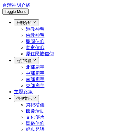
台灣神明介紹
Toggle Menu
神明介紹
道教神明
佛教神明
民間信仰
客家信仰
原住民族信仰
廟宇巡禮
北部廟宇
中部廟宇
南部廟宇
東部廟宇
主題路線
信仰文化
祭祀禮儀
節慶活動
文化傳承
民俗信仰
經典咒語