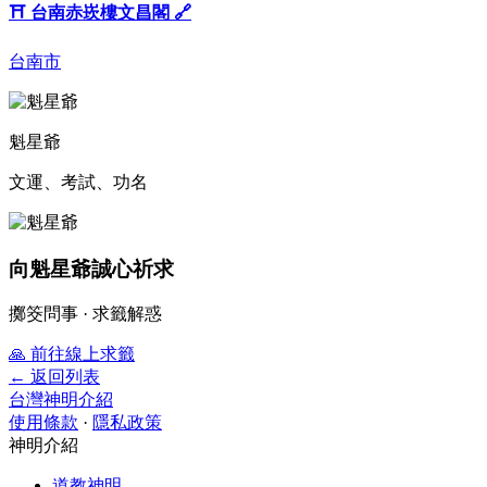
⛩️
台南赤崁樓文昌閣
🔗
台南市
魁星爺
文運、考試、功名
向魁星爺誠心祈求
擲筊問事 · 求籤解惑
🙏
前往線上求籤
← 返回列表
台灣神明介紹
使用條款
·
隱私政策
神明介紹
道教神明