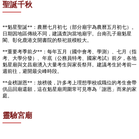
聖誕千秋
**魁星聖誕**：農曆七月初七（部分廟宇為農曆五月初七）。
日期因地區傳統不同，建議查詢當地廟宇。台南孔子廟魁星
閣、彰化鹿港文開書院的祭祀規模較大。
**重要考季前夕**：每年五月（國中會考、學測）、七月（指
考、大學分發）、年底（公務員特考、國家考試）前夕，各地
魁星廟與文昌廟湧入大量考生與家長祭拜。建議考生於考前一
週前往，避開最尖峰時段。
**金榜謝恩**：放榜後，許多考上理想學校或職位的考生會帶
供品回廟還願，這在魁星廟周圍常可見專為「謝恩」而來的家
庭。
靈驗宮廟