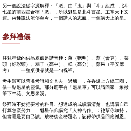
另一個說法從字源解釋：「魁」由「鬼」與「斗」組成，北斗
七星的前四星合稱「魁」，所以魁星是北斗首星、主掌天下文
運。兩種說法流傳至今，一個講人的志氣，一個講天上的星。
參拜禮儀
拜魁星爺的供品處處是諧音梗：蔥（聰明）、蒜（會算）、菜
頭（好彩頭）、粽子（高中）、糕（高分）、蘋果（平安應
考）——一整桌供品就是一句祝福。
考生還可以帶准考證和文具去「過爐」，在香爐上方繞三圈，
借一點魁星的靈氣。部分廟宇有「魁星筆」可以請回家，象徵
筆下生花、文思泉湧。
祭拜時不妨把要考的科目、想達成的成績講清楚，也講講自己
打算怎麼努力——魁星信仰講究「人神合作」：祂幫你加持，
但書還是要自己讀。放榜後金榜題名，記得帶供品回廟謝恩。