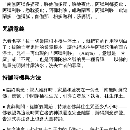
「南無阿彌多婆夜，哆他伽多夜，哆地夜他，阿彌利都婆毗，
阿彌利哆，悉耽婆毗，阿彌利哆，毗迦蘭帝，阿彌利哆，毗迦
蘭多，伽彌膩，伽伽那，枳多迦利，莎婆訶。」
咒語意義
光看名字「拔一切業障根本得生淨土」，就把它的作用說明白
了：拔除亡者累世的業障根本，讓他得以往生阿彌陀佛的西方
淨土。咒裡一再出現的「阿彌利哆」（Amṛta），意思是「甘
露」或「不死」，也是阿彌陀佛名號的另一種音譯——以佛的
無量光明與甘露法水，洗去亡者的罪業。
持誦時機與方法
● 臨終助念：親人臨終時，家屬和蓮友在一旁念「南無阿彌陀
佛」佛號，中間穿插往生咒，引導亡者放下執著、往生淨土。
● 喪葬期間：從斷氣開始，持續念佛與往生咒至少八小時——
佛教認為這段時間亡者的神識還沒完全離開，聽得到念佛聲。
告別式與法會上也會大量持誦。
● 超度法會：七七四十九天內的「做七」，每七天一次超度，