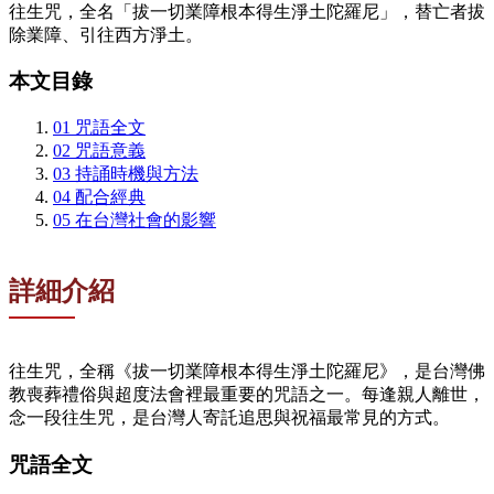
往生咒，全名「拔一切業障根本得生淨土陀羅尼」，替亡者拔
除業障、引往西方淨土。
本文目錄
01
咒語全文
02
咒語意義
03
持誦時機與方法
04
配合經典
05
在台灣社會的影響
詳細介紹
往生咒，全稱《拔一切業障根本得生淨土陀羅尼》，是台灣佛
教喪葬禮俗與超度法會裡最重要的咒語之一。每逢親人離世，
念一段往生咒，是台灣人寄託追思與祝福最常見的方式。
咒語全文