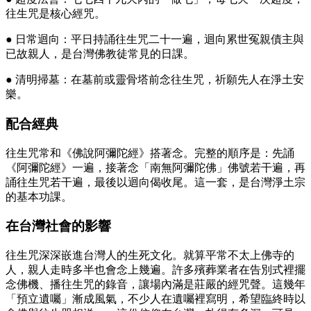
往生咒是核心經咒。
● 日常迴向：平日持誦往生咒二十一遍，迴向累世冤親債主與
已故親人，是台灣佛教徒常見的日課。
● 清明掃墓：在墓前或靈骨塔前念往生咒，祈願先人在淨土安
樂。
配合經典
往生咒常和《佛說阿彌陀經》搭著念。完整的順序是：先誦
《阿彌陀經》一遍，接著念「南無阿彌陀佛」佛號若干遍，再
誦往生咒若干遍，最後以迴向偈收尾。這一套，是台灣淨土宗
的基本功課。
在台灣社會的影響
往生咒深深嵌進台灣人的生死文化。就算平常不太上佛寺的
人，親人走時多半也會念上幾遍。許多殯葬業者在告別式裡擺
念佛機、播往生咒的錄音，讓場內滿是莊嚴的經咒聲。這幾年
「預立遺囑」漸成風氣，不少人在遺囑裡寫明，希望臨終時以