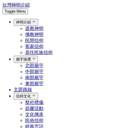
台灣神明介紹
Toggle Menu
神明介紹
道教神明
佛教神明
民間信仰
客家信仰
原住民族信仰
廟宇巡禮
北部廟宇
中部廟宇
南部廟宇
東部廟宇
主題路線
信仰文化
祭祀禮儀
節慶活動
文化傳承
民俗信仰
經典咒語