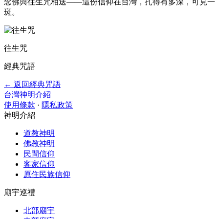
念佛與往生咒相送——這份信仰在台灣，扎得有多深，可見一
斑。
往生咒
經典咒語
← 返回經典咒語
台灣神明介紹
使用條款
·
隱私政策
神明介紹
道教神明
佛教神明
民間信仰
客家信仰
原住民族信仰
廟宇巡禮
北部廟宇