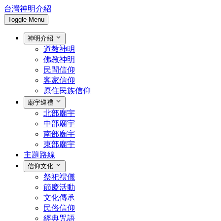
台灣神明介紹
Toggle Menu
神明介紹
道教神明
佛教神明
民間信仰
客家信仰
原住民族信仰
廟宇巡禮
北部廟宇
中部廟宇
南部廟宇
東部廟宇
主題路線
信仰文化
祭祀禮儀
節慶活動
文化傳承
民俗信仰
經典咒語