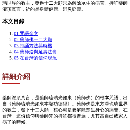
璃世界的教主，發過十二大願只為解除眾生的病苦。持誦藥師
灌頂真言，祈的是身體健康、消災延壽。
本文目錄
01
咒語全文
02
藥師佛十二大願
03
持誦方法與時機
04
藥師燈與延壽法會
05
在台灣的信仰現況
詳細介紹
藥師灌頂真言，是藥師琉璃光如來（藥師佛）的根本咒語，出
自《藥師琉璃光如來本願功德經》。藥師佛是東方淨琉璃世界
的教主，發下十二大願，核心就是要解除眾生身心的病苦。在
台灣，這份信仰與藥師咒的持誦都很普遍，尤其當自己或家人
病了的時候。