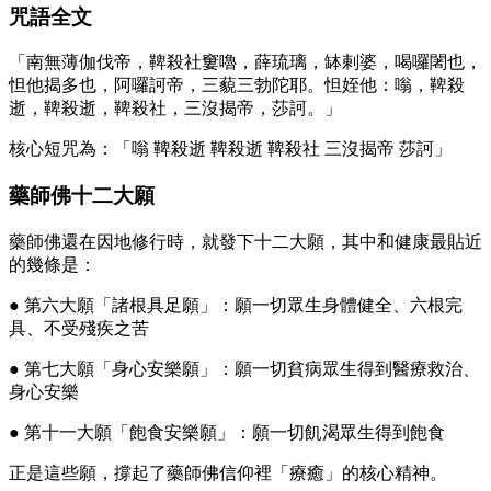
咒語全文
「南無薄伽伐帝，鞞殺社窶嚕，薛琉璃，缽剌婆，喝囉闍也，
怛他揭多也，阿囉訶帝，三藐三勃陀耶。怛姪他：嗡，鞞殺
逝，鞞殺逝，鞞殺社，三沒揭帝，莎訶。」
核心短咒為：「嗡 鞞殺逝 鞞殺逝 鞞殺社 三沒揭帝 莎訶」
藥師佛十二大願
藥師佛還在因地修行時，就發下十二大願，其中和健康最貼近
的幾條是：
● 第六大願「諸根具足願」：願一切眾生身體健全、六根完
具、不受殘疾之苦
● 第七大願「身心安樂願」：願一切貧病眾生得到醫療救治、
身心安樂
● 第十一大願「飽食安樂願」：願一切飢渴眾生得到飽食
正是這些願，撐起了藥師佛信仰裡「療癒」的核心精神。