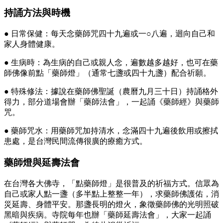
持誦方法與時機
● 日常保健：每天念藥師咒四十九遍或一○八遍，迴向自己和
家人身體健康。
● 生病時：為生病的自己或親人念，遍數越多越好，也可在藥
師佛像前點「藥師燈」（通常七盞或四十九盞）配合祈願。
● 特殊修法：據說在藥師佛聖誕（農曆九月三十日）持誦格外
得力，部分道場會辦「藥師法會」，一起誦《藥師經》與藥師
咒。
● 藥師咒水：用藥師咒加持清水，念滿四十九遍後飲用或擦拭
患處，是台灣民間流傳很廣的療癒方式。
藥師燈與延壽法會
在台灣各大佛寺，「點藥師燈」是很普及的祈福方式。信眾為
自己或家人點一盞（多半點上整整一年），求藥師佛護佑，消
災延壽、身體平安。那盞長明的燈火，象徵藥師佛的光明照破
黑暗與疾病。寺院每年也辦「藥師延壽法會」，大家一起誦