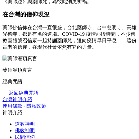
《藥師經》與藥師咒，為彼此消災祈福。
在台灣的信仰現況
藥師佛信仰在台灣一直很盛，台北藥師寺、台中慈明寺、高雄
光德寺，都是有名的道場。COVID-19 疫情那段時間，不少佛
教團體號召信眾一起持誦藥師咒，迴向疫情早日平息——這份
古老的信仰，在現代社會依然有它的力量。
藥師灌頂真言
經典咒語
← 返回經典咒語
台灣神明介紹
使用條款
·
隱私政策
神明介紹
道教神明
佛教神明
民間信仰