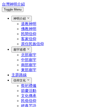
台灣神明介紹
Toggle Menu
神明介紹
道教神明
佛教神明
民間信仰
客家信仰
原住民族信仰
廟宇巡禮
北部廟宇
中部廟宇
南部廟宇
東部廟宇
主題路線
信仰文化
祭祀禮儀
節慶活動
文化傳承
民俗信仰
經典咒語