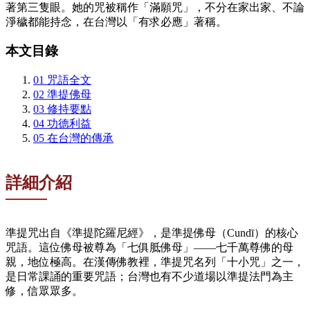
著第三隻眼。她的咒被稱作「滿願咒」，不分在家出家、不論
淨穢都能持念，在台灣以「有求必應」著稱。
本文目錄
01
咒語全文
02
準提佛母
03
修持要點
04
功德利益
05
在台灣的傳承
詳細介紹
準提咒出自《準提陀羅尼經》，是準提佛母（Cundī）的核心
咒語。這位佛母被尊為「七俱胝佛母」——七千萬尊佛的母
親，地位極高。在漢傳佛教裡，準提咒名列「十小咒」之一，
是日常課誦的重要咒語；台灣也有不少道場以準提法門為主
修，信眾眾多。