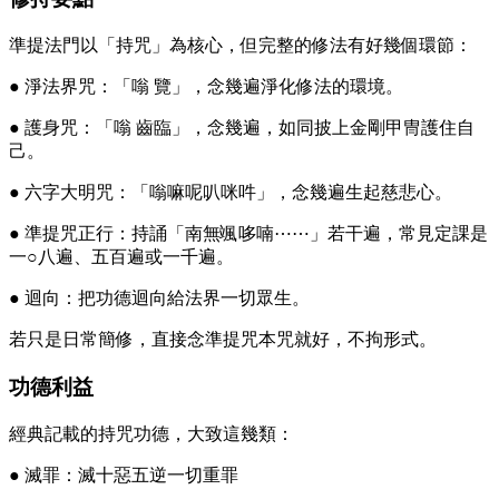
準提法門以「持咒」為核心，但完整的修法有好幾個環節：
● 淨法界咒：「嗡 覽」，念幾遍淨化修法的環境。
● 護身咒：「嗡 齒臨」，念幾遍，如同披上金剛甲冑護住自
己。
● 六字大明咒：「嗡嘛呢叭咪吽」，念幾遍生起慈悲心。
● 準提咒正行：持誦「南無颯哆喃⋯⋯」若干遍，常見定課是
一○八遍、五百遍或一千遍。
● 迴向：把功德迴向給法界一切眾生。
若只是日常簡修，直接念準提咒本咒就好，不拘形式。
功德利益
經典記載的持咒功德，大致這幾類：
● 滅罪：滅十惡五逆一切重罪