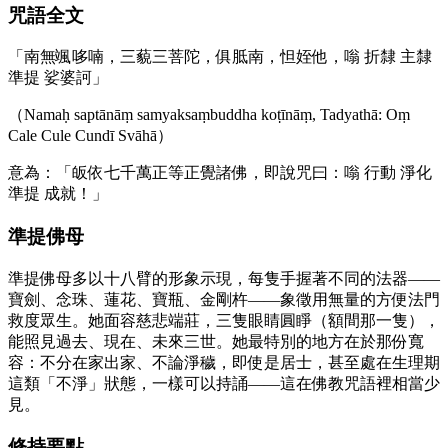
咒語全文
「南無颯哆喃，三藐三菩陀，俱胝南，怛姪他，嗡 折隸 主隸
準提 娑婆訶」
（Namaḥ saptānāṃ samyaksaṃbuddha koṭīnāṃ, Tadyathā: Oṃ
Cale Cule Cundī Svāhā）
意為：「皈依七千萬正等正覺諸佛，即說咒曰：嗡 行動 淨化
準提 成就！」
準提佛母
準提佛母多以十八臂的形象示現，每隻手握著不同的法器——
寶劍、念珠、蓮花、寶瓶、金剛杵——象徵用無量的方便法門
救度眾生。她面容慈悲端莊，三隻眼睛圓睜（額間那一隻），
能照見過去、現在、未來三世。她最特別的地方在於那份寬
容：不分在家出家、不論淨穢，即使是居士，甚至處在生理期
這類「不淨」狀態，一樣可以持誦——這在佛教咒語裡相當少
見。
修持要點