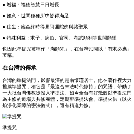
● 增福：福德智慧日日增長
● 如意：世間種種所求皆得滿足
● 往生：臨命終時得見阿彌陀佛與諸聖眾
● 特殊利益：求子、病癒、官司、考試順利等世間願望
也因此準提咒被稱作「滿願咒」，在台灣民間以「有求必應」
著稱。
在台灣的傳承
台灣的準提法門，影響最深的是南懷瑾居士。他在著作裡大力
推薦準提咒，稱它是「最適合末法時代修持」的咒語，帶動了
一大批台灣佛教徒投入準提法。如今全台有好幾個以準提法門
為主修的道場與共修團體，定期辦準提法會、準提火供（以火
焰淨化業障的密法儀式），還有精進共修。
準提咒