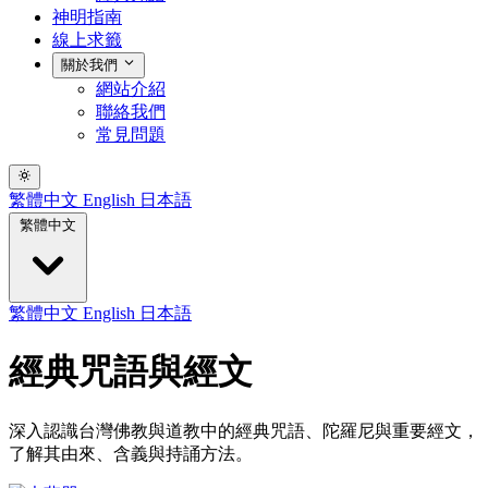
神明指南
線上求籤
關於我們
網站介紹
聯絡我們
常見問題
繁體中文
English
日本語
繁體中文
繁體中文
English
日本語
經典咒語與經文
深入認識台灣佛教與道教中的經典咒語、陀羅尼與重要經文，
了解其由來、含義與持誦方法。