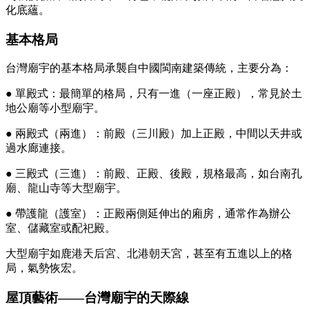
化底蘊。
基本格局
台灣廟宇的基本格局承襲自中國閩南建築傳統，主要分為：
● 單殿式：最簡單的格局，只有一進（一座正殿），常見於土
地公廟等小型廟宇。
● 兩殿式（兩進）：前殿（三川殿）加上正殿，中間以天井或
過水廊連接。
● 三殿式（三進）：前殿、正殿、後殿，規格最高，如台南孔
廟、龍山寺等大型廟宇。
● 帶護龍（護室）：正殿兩側延伸出的廂房，通常作為辦公
室、儲藏室或配祀殿。
大型廟宇如鹿港天后宮、北港朝天宮，甚至有五進以上的格
局，氣勢恢宏。
屋頂藝術——台灣廟宇的天際線