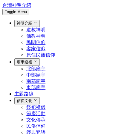
台灣神明介紹
Toggle Menu
神明介紹
道教神明
佛教神明
民間信仰
客家信仰
原住民族信仰
廟宇巡禮
北部廟宇
中部廟宇
南部廟宇
東部廟宇
主題路線
信仰文化
祭祀禮儀
節慶活動
文化傳承
民俗信仰
經典咒語