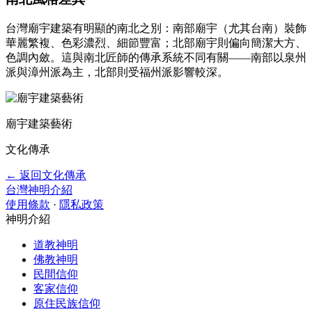
台灣廟宇建築有明顯的南北之別：南部廟宇（尤其台南）裝飾
華麗繁複、色彩濃烈、細節豐富；北部廟宇則偏向簡潔大方、
色調內斂。這與南北匠師的傳承系統不同有關——南部以泉州
派與漳州派為主，北部則受福州派影響較深。
廟宇建築藝術
文化傳承
← 返回文化傳承
台灣神明介紹
使用條款
·
隱私政策
神明介紹
道教神明
佛教神明
民間信仰
客家信仰
原住民族信仰