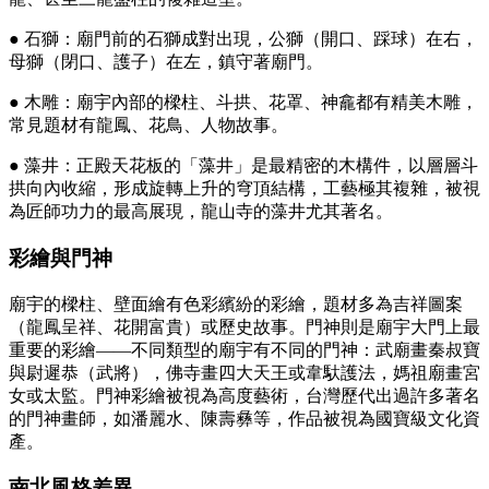
● 石獅：廟門前的石獅成對出現，公獅（開口、踩球）在右，
母獅（閉口、護子）在左，鎮守著廟門。
● 木雕：廟宇內部的樑柱、斗拱、花罩、神龕都有精美木雕，
常見題材有龍鳳、花鳥、人物故事。
● 藻井：正殿天花板的「藻井」是最精密的木構件，以層層斗
拱向內收縮，形成旋轉上升的穹頂結構，工藝極其複雜，被視
為匠師功力的最高展現，龍山寺的藻井尤其著名。
彩繪與門神
廟宇的樑柱、壁面繪有色彩繽紛的彩繪，題材多為吉祥圖案
（龍鳳呈祥、花開富貴）或歷史故事。門神則是廟宇大門上最
重要的彩繪——不同類型的廟宇有不同的門神：武廟畫秦叔寶
與尉遲恭（武將），佛寺畫四大天王或韋馱護法，媽祖廟畫宮
女或太監。門神彩繪被視為高度藝術，台灣歷代出過許多著名
的門神畫師，如潘麗水、陳壽彝等，作品被視為國寶級文化資
產。
南北風格差異