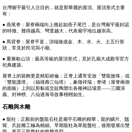
台灣廟宇最引人注目的，就是那華麗的屋頂。屋頂形式主要
有：
● 燕尾脊：屋脊兩端向上翹起如燕子尾巴，是台灣廟宇最好認
的特徵。翹得越高、彎度越大，代表廟宇地位越崇高。
● 馬背脊：屋脊平直，頂端做成金、木、水、火、土五行形
狀，常見於民宅與小廟。
● 重簷歇山頂：最高等級的屋頂形式，見於孔廟大成殿等官方
祀典建築。
屋脊上的裝飾更是精彩絕倫：正脊上通常安放「雙龍搶珠」或
「雙龍護塔」（福祿壽三仙塔），象徵祥瑞；脊堵（屋脊兩側
的面板）上則以剪黏或交趾陶塑出各種神話場景——三國演
義、封神榜、八仙過海等故事栩栩如生。
石雕與木雕
● 龍柱：正殿前的盤龍石柱是廟宇石雕的精華，龍的鱗片、鬚
髯、爪趾雕工極為精細。早期龍柱為單龍盤柱，後期發展出雙
龍、甚至三龍盤柱的複雜造型。