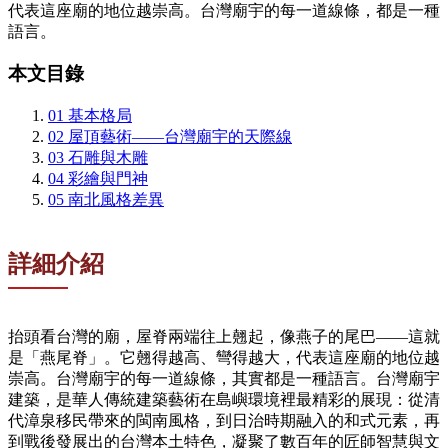
代表這座廟的地位越崇高。台灣廟宇的每一道線條，都是一種
語言。
本文目錄
01
基本格局
02
屋頂藝術——台灣廟宇的天際線
03
石雕與木雕
04
彩繪與門神
05
南北風格差異
詳細介紹
抬頭看台灣的廟，屋脊兩端往上翹起，像燕子的尾巴——這就
是「燕尾脊」。它翹得越高、彎得越大，代表這座廟的地位越
崇高。台灣廟宇的每一道線條，其實都是一種語言。台灣廟宇
建築，是華人傳統建築藝術在島嶼環境裡最精彩的展現：從清
代漳泉移民帶來的閩南風格，到日治時期融入的和式元素，再
到戰後發展出的台灣本土特色，凝聚了數百年的匠師智慧與文