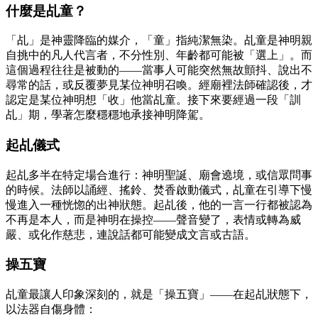
什麼是乩童？
「乩」是神靈降臨的媒介，「童」指純潔無染。乩童是神明親
自挑中的凡人代言者，不分性別、年齡都可能被「選上」。而
這個過程往往是被動的——當事人可能突然無故顫抖、說出不
尋常的話，或反覆夢見某位神明召喚。經廟裡法師確認後，才
認定是某位神明想「收」他當乩童。接下來要經過一段「訓
乩」期，學著怎麼穩穩地承接神明降駕。
起乩儀式
起乩多半在特定場合進行：神明聖誕、廟會遶境，或信眾問事
的時候。法師以誦經、搖鈴、焚香啟動儀式，乩童在引導下慢
慢進入一種恍惚的出神狀態。起乩後，他的一言一行都被認為
不再是本人，而是神明在操控——聲音變了，表情或轉為威
嚴、或化作慈悲，連說話都可能變成文言或古語。
操五寶
乩童最讓人印象深刻的，就是「操五寶」——在起乩狀態下，
以法器自傷身體：