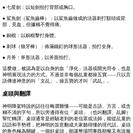
● 七星劍：以短劍拍打背部或胸口。
● 鯊魚劍（鯊魚齒棒）：以鯊魚齒做成的法器刺打額頭或背
部，見血，但據稱不覺得痛。
● 銅棍：以銅棍擊打身體。
● 刺球（狼牙棒）：佈滿鐵釘的球形法器，拍打全身。
● 月斧：斧形法器，以斧面拍打。
這麼做，被認為是以自身的血「淨化」法器或開光符令，也是
神明展現法力的方式。不過並非每個乩童都操五寶——只以言
語傳達神意的叫「文乩」，操五寶的才叫「武乩」。
桌頭與翻譯
神明降駕時說的話往往晦澀難懂——可能是古語、方言，或含
糊不清的字句，所以旁邊得有位「桌頭」（也叫翻譯、乩腳）
幫忙轉譯。桌頭通常是經驗老到的老信眾或法師，能從乩童的
話語和手勢裡，把神明的旨意翻成大家聽得懂的現代話。桌頭
的角色極為關鍵，一個好桌頭，能讓整場問事既順暢又有說服