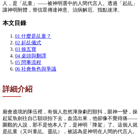
人，是「乩童」——被神明選中的人間代言人。透過「起乩」
讓神明附體，替信眾傳達神意、治病解厄、指點迷津。
本文目錄
01
什麼是乩童？
02
起乩儀式
03
操五寶
04
桌頭與翻譯
05
問事流程
06
社會角色與爭議
詳細介紹
廟會遶境的隊伍裡，有個人忽然渾身劇烈顫抖，眼神一變，操
起鯊魚劍往自己額頭拍下去，血流出來，他卻像不覺得痛——
圍觀的人說，那不是他本人了，是神明「降駕」了。這個人就
是乩童（又叫童乩、靈乩），被認為是神明在人間的代言人。