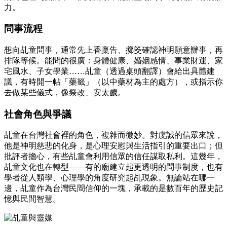
力。
問事流程
想向乩童問事，通常先上香稟告、擲筊確認神明願意辦事，再
排隊等候。能問的很廣：身體健康、婚姻感情、事業財運、家
宅風水、子女學業……乩童（透過桌頭翻譯）會給出具體建
議，有時開一帖「藥籤」（以中藥材為主的處方），或指示你
去做某些儀式，像祭改、安太歲。
社會角色與爭議
乩童在台灣社會裡的角色，複雜而微妙。對虔誠的信眾來說，
他是神明慈悲的化身，是心理安慰與生活指引的重要出口；但
批評者擔心，有些乩童會利用信眾的信任謀取私利。這幾年，
乩童文化也在轉型——有的廟建立起更透明的問事制度，也有
學者從人類學、心理學的角度研究起乩現象。無論站在哪一
邊，乩童作為台灣民間信仰的一塊，承載的是數百年的歷史記
憶與民間智慧。