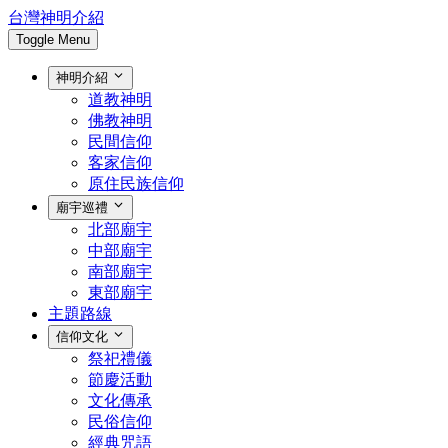
台灣神明介紹
Toggle Menu
神明介紹
道教神明
佛教神明
民間信仰
客家信仰
原住民族信仰
廟宇巡禮
北部廟宇
中部廟宇
南部廟宇
東部廟宇
主題路線
信仰文化
祭祀禮儀
節慶活動
文化傳承
民俗信仰
經典咒語