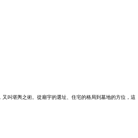
，又叫堪輿之術。從廟宇的選址、住宅的格局到墓地的方位，這