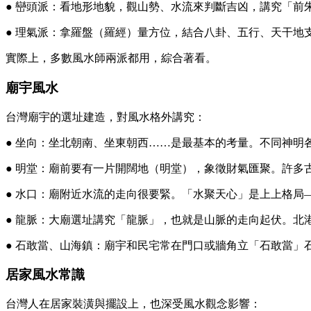
● 巒頭派：看地形地貌，觀山勢、水流來判斷吉凶，講究「
● 理氣派：拿羅盤（羅經）量方位，結合八卦、五行、天干地
實際上，多數風水師兩派都用，綜合著看。
廟宇風水
台灣廟宇的選址建造，對風水格外講究：
● 坐向：坐北朝南、坐東朝西……是最基本的考量。不同神明
● 明堂：廟前要有一片開闊地（明堂），象徵財氣匯聚。許多
● 水口：廟附近水流的走向很要緊。「水聚天心」是上上格局
● 龍脈：大廟選址講究「龍脈」，也就是山脈的走向起伏。北
● 石敢當、山海鎮：廟宇和民宅常在門口或牆角立「石敢當」
居家風水常識
台灣人在居家裝潢與擺設上，也深受風水觀念影響：