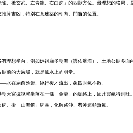
前朱雀、後玄武、左青龍、右白虎」的四獸方位。最理想的格局，
支推算吉凶，特別在意建築的朝向、門窗的位置。
各有理想坐向，例如媽祖廟多朝海（護佑航海）、土地公廟多面
古廟前的大廣場，就是風水上的明堂。
——水在廟前匯聚、繞行後才流出，象徵財氣不散。
港朝天宮據說就坐落在一條「金龍」的脈絡上，因此靈氣特別旺
石碑、掛「山海鎮」牌匾，化解路沖、巷沖這類煞氣。