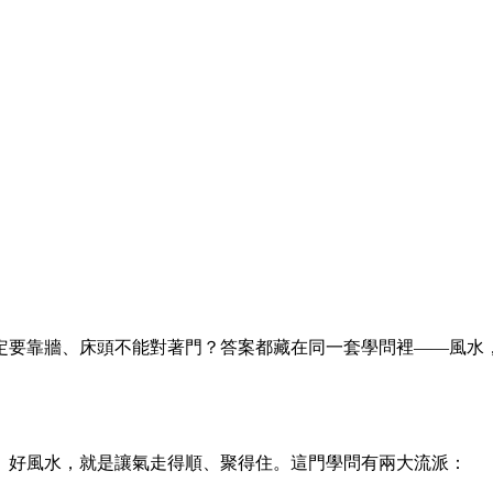
定要靠牆、床頭不能對著門？答案都藏在同一套學問裡——風水
。好風水，就是讓氣走得順、聚得住。這門學問有兩大流派：