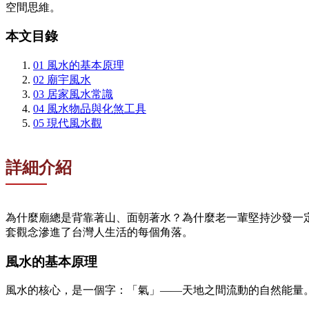
空間思維。
本文目錄
01
風水的基本原理
02
廟宇風水
03
居家風水常識
04
風水物品與化煞工具
05
現代風水觀
詳細介紹
為什麼廟總是背靠著山、面朝著水？為什麼老一輩堅持沙發一
套觀念滲進了台灣人生活的每個角落。
風水的基本原理
風水的核心，是一個字：「氣」——天地之間流動的自然能量