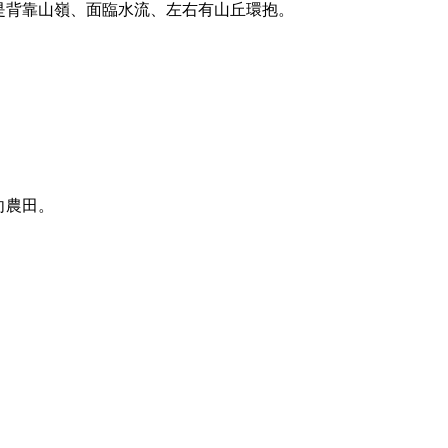
是背靠山嶺、面臨水流、左右有山丘環抱。
向農田。
。