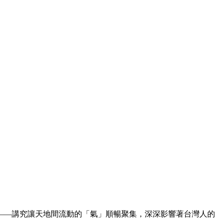
——講究讓天地間流動的「氣」順暢聚集，深深影響著台灣人的