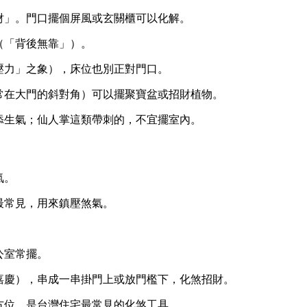
財」。門口擺個屏風或玄關櫃可以化解。
（「背後無靠」）。
壓力」之象），床位也別正對門口。
常在大門的斜對角）可以擺聚寶盆或招財植物。
添生氣；仙人掌這類帶刺的，不宜擺室內。
氣。
最常見，用來鎮壓煞氣。
公室常擺。
嘉慶），串成一串掛門上或放門檻下，化煞招財。
方位，是台灣住宅最常見的化煞工具。