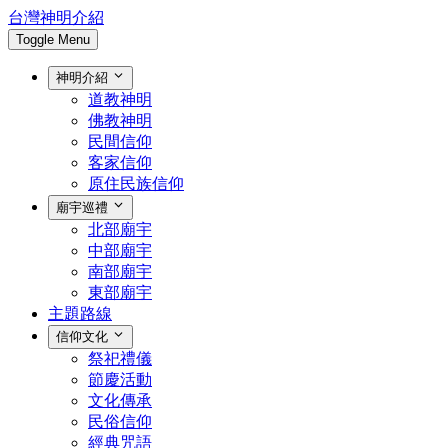
台灣神明介紹
Toggle Menu
神明介紹
道教神明
佛教神明
民間信仰
客家信仰
原住民族信仰
廟宇巡禮
北部廟宇
中部廟宇
南部廟宇
東部廟宇
主題路線
信仰文化
祭祀禮儀
節慶活動
文化傳承
民俗信仰
經典咒語