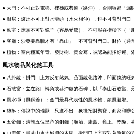
● 大門：不可正對電梯、樓梯或巷道（路沖），否則容易「漏
● 廚房：爐灶不可正對水龍頭（水火相沖），也不可背對門口
● 臥室：床頭不可對鏡子（容易受驚）、不可壓在橫樑下（「
● 客廳：沙發要靠牆才有「靠山」，不可背對門口。財位（通
● 植物：室內種萬年青、發財樹、黃金葛，被認為能招好運、
風水物品與化煞工具
● 八卦鏡：掛門口上方反射煞氣。凸面鏡化路沖，凹面鏡納旺
● 石敢當：立在路口轉角或巷沖處的石碑，以「泰山石敢當」
● 風水獅（風獅爺）：金門最具代表性的風水物，鎮風避邪。
● 貔貅：傳說中的瑞獸，只進不出，象徵招財聚寶，商家和辦
● 五帝錢：清朝五位皇帝的銅錢（順治、康熙、雍正、乾隆、
● 山海鎮：畫著山水太極圖的木牌，掛門口上方或對著煞氣的