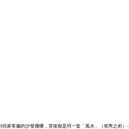
到你家客廳的沙發擺哪，背後都是同一套「風水」（堪輿之術）